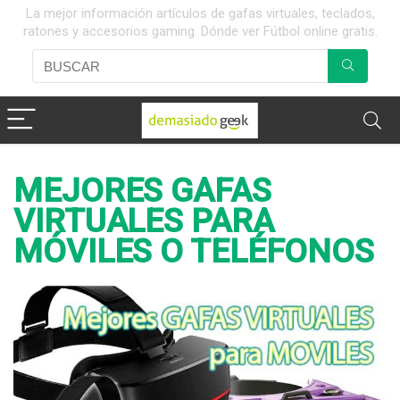
La mejor información artículos de gafas virtuales, teclados,
ratones y accesorios gaming. Dónde ver Fútbol online gratis.
MEJORES GAFAS
VIRTUALES PARA
MÓVILES O TELÉFONOS