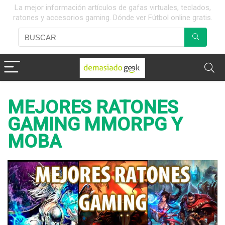
La mejor información artículos de gafas virtuales, teclados,
ratones y accesorios gaming. Dónde ver Fútbol online gratis.
MEJORES RATONES
GAMING MMORPG Y
MOBA