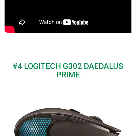
#4 LOGITECH G302 DAEDALUS
PRIME