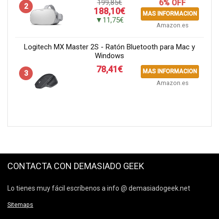
199,85€
6% OFF
2
188,10€
MAS INFORMACION
▼11,75€
Amazon.es
Logitech MX Master 2S - Ratón Bluetooth para Mac y
Windows
78,41€
MAS INFORMACION
3
Amazon.es
CONTACTA CON DEMASIADO GEEK
Lo tienes muy fácil escríbenos a info @ demasiadogeek.net
Sitemaps