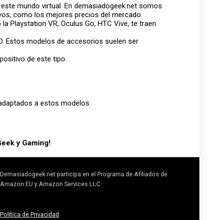
l este mundo virtual. En demasiadogeek.net somos
vos, como los mejores precios del mercado.
la Playstation VR, Oculus Go, HTC Vive, te traen
3D. Estos modelos de accesorios suelen ser
ositivo de este tipo.
s adaptados a estos modelos.
 Geek y Gaming!
Demasiadogeek.net participa en el Programa de Afiliados de
Amazon EU y Amazon Services LLC.
Política de Privacidad