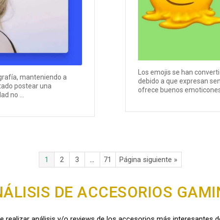
Los emojis se han convert
grafía, manteniendo a
debido a que expresan se
tado postear una
ofrece buenos emoticones, e
d no ...
1
2
3
…
71
Página siguiente »
ÁLISIS DE ACCESORIOS GAM
e realizar análisis y/o reviews de los accesorios más interesantes 