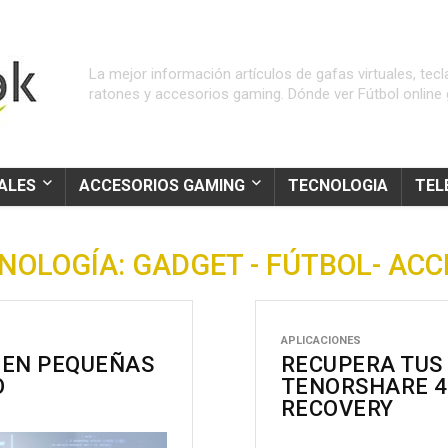
La mejor información artículos de gafas virtuales, tecl
ratones y accesorios gaming. Dónde ver Fútbol online g
ALES
ACCESORIOS GAMING
TECNOLOGIA
TEL
CNOLOGÍA: GADGET - FÚTBOL- AC
APLICACIONES
 EN PEQUEÑAS
RECUPERA TUS
O
TENORSHARE 4
RECOVERY