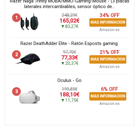
Razer Naga Trinity MOBA/MMO-Gaming-Mouse - (3 placas
laterales intercambiables, sensor óptico de...
248,29€
34% OFF
1
165,02€
MAS INFORMACION
▼83,27€
Amazon.es
Razer DeathAdder Elite - Ratón Esposts gaming.
97,70€
21% OFF
2
77,33€
MAS INFORMACION
▼20,37€
Amazon.es
Oculus - Go
199,85€
6% OFF
3
188,10€
MAS INFORMACION
▼11,75€
Amazon.es