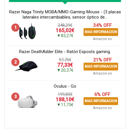
Razer Naga Trinity MOBA/MMO-Gaming-Mouse - (3 placas
laterales intercambiables, sensor óptico de...
248,29€
34% OFF
1
165,02€
MAS INFORMACION
▼83,27€
Amazon.es
Razer DeathAdder Elite - Ratón Esposts gaming.
97,70€
21% OFF
2
77,33€
MAS INFORMACION
▼20,37€
Amazon.es
Oculus - Go
199,85€
6% OFF
3
188,10€
MAS INFORMACION
▼11,75€
Amazon.es