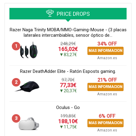
PRICE DROPS
Razer Naga Trinity MOBA/MMO-Gaming-Mouse - (3 placas
laterales intercambiables, sensor óptico de...
248,29€
34% OFF
1
165,02€
MAS INFORMACION
▼83,27€
Amazon.es
Razer DeathAdder Elite - Ratón Esposts gaming.
97,70€
21% OFF
2
77,33€
MAS INFORMACION
▼20,37€
Amazon.es
Oculus - Go
199,85€
6% OFF
3
188,10€
MAS INFORMACION
▼11,75€
Amazon.es