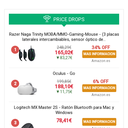
PRICE DROPS
Razer Naga Trinity MOBA/MMO-Gaming-Mouse - (3 placas
laterales intercambiables, sensor óptico de...
248,29€
34% OFF
1
165,02€
MAS INFORMACION
▼83,27€
Amazon.es
Oculus - Go
199,85€
6% OFF
2
188,10€
MAS INFORMACION
▼11,75€
Amazon.es
Logitech MX Master 2S - Ratón Bluetooth para Mac y
Windows
78,41€
MAS INFORMACION
3