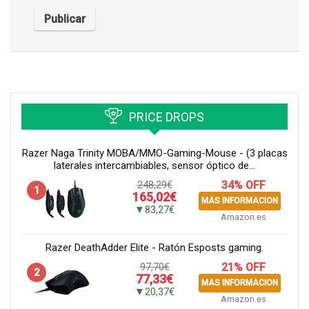
PRICE DROPS
Razer Naga Trinity MOBA/MMO-Gaming-Mouse - (3 placas
laterales intercambiables, sensor óptico de...
248,29€
34% OFF
1
165,02€
MAS INFORMACION
▼83,27€
Amazon.es
Razer DeathAdder Elite - Ratón Esposts gaming.
97,70€
21% OFF
2
77,33€
MAS INFORMACION
▼20,37€
Amazon.es