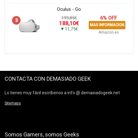
Oculus - Go
199,85€
6% OFF
3
188,10€
MAS INFORMACION
▼11,75€
Amazon.es
CONTACTA CON DEMASIADO GEEK
Lo tienes muy fácil escríbenos a info @ demasiadogeek.net
Sitemaps
Somos Gamers, somos Geeks