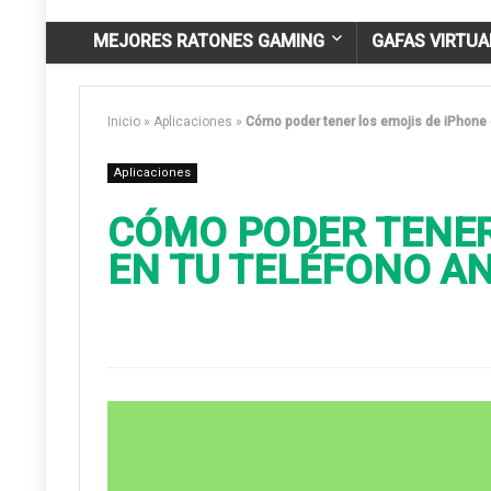
MEJORES RATONES GAMING
GAFAS VIRTUA
Inicio
»
Aplicaciones
»
Cómo poder tener los emojis de iPhone 
Aplicaciones
CÓMO PODER TENER
EN TU TELÉFONO A