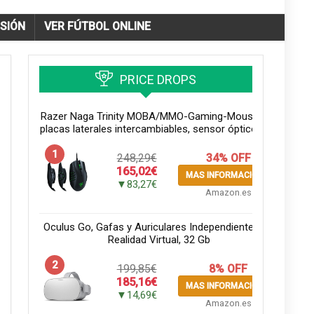
ISIÓN
VER FÚTBOL ONLINE
PRICE DROPS
Razer Naga Trinity MOBA/MMO-Gaming-Mouse - (3
placas laterales intercambiables, sensor óptico de...
1
248,29€
34% OFF
165,02€
MAS INFORMACION
▼83,27€
Amazon.es
Oculus Go, Gafas y Auriculares Independientes De
Realidad Virtual, 32 Gb
2
199,85€
8% OFF
185,16€
MAS INFORMACION
▼14,69€
Amazon.es