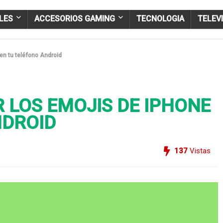
LES
ACCESORIOS GAMING
TECNOLOGIA
TELEV
en tu teléfono Android
 LOS EMOJIS DE IPHONE
NDROID
137
Vistas