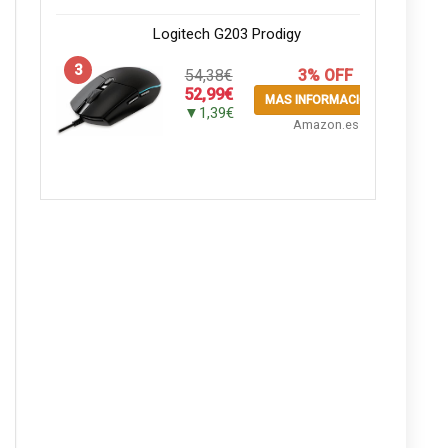
Logitech G203 Prodigy
3
54,38€
3% OFF
52,99€
MAS INFORMACION
▼1,39€
Amazon.es