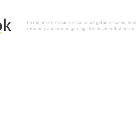
La mejor información artículos de gafas virtuales, tecl
ratones y accesorios gaming. Dónde ver Fútbol online g