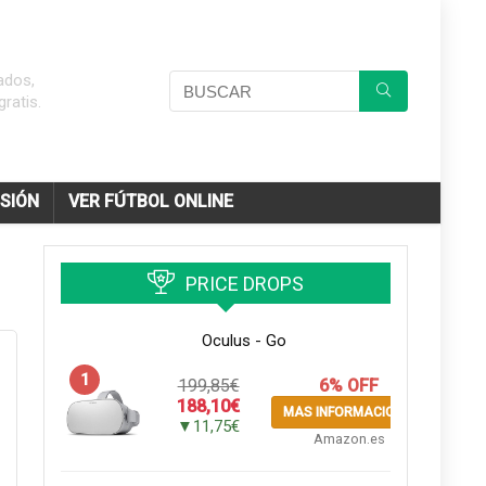
ados,
ratis.
ISIÓN
VER FÚTBOL ONLINE
PRICE DROPS
Oculus - Go
1
199,85€
6% OFF
188,10€
MAS INFORMACION
▼11,75€
Amazon.es