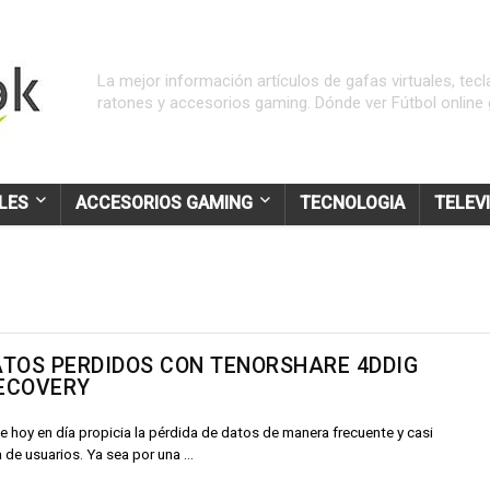
La mejor información artículos de gafas virtuales, tecl
ratones y accesorios gaming. Dónde ver Fútbol online g
LES
ACCESORIOS GAMING
TECNOLOGIA
TELEV
TOS PERDIDOS CON TENORSHARE 4DDIG
ECOVERY
e hoy en día propicia la pérdida de datos de manera frecuente y casi
 de usuarios. Ya sea por una ...