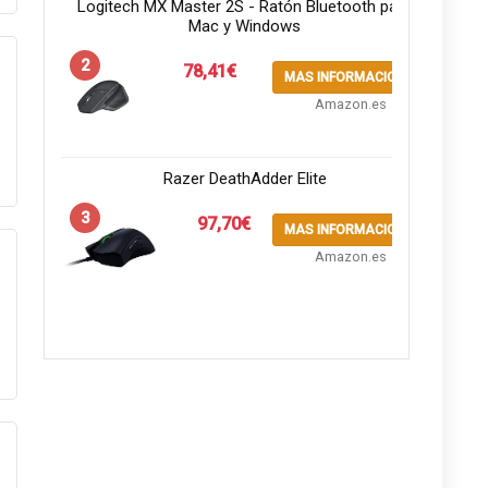
Logitech MX Master 2S - Ratón Bluetooth para
Mac y Windows
2
78,41€
MAS INFORMACION
Amazon.es
Razer DeathAdder Elite
3
97,70€
MAS INFORMACION
Amazon.es