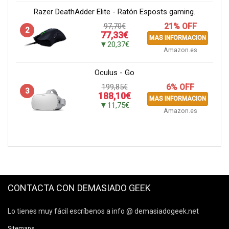
Razer DeathAdder Elite - Ratón Esposts gaming.
97,70€
21% OFF
2
77,33€
MAS INFORMACION
▼20,37€
Amazon.es
Oculus - Go
199,85€
6% OFF
3
188,10€
MAS INFORMACION
▼11,75€
Amazon.es
CONTACTA CON DEMASIADO GEEK
Lo tienes muy fácil escríbenos a info @ demasiadogeek.net
Sitemaps