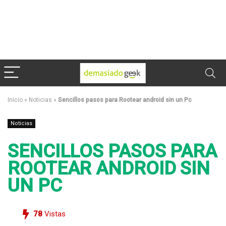
Inicio
»
Noticias
»
Sencillos pasos para Rootear android sin un Pc
Noticias
SENCILLOS PASOS PARA
ROOTEAR ANDROID SIN
UN PC
78
Vistas