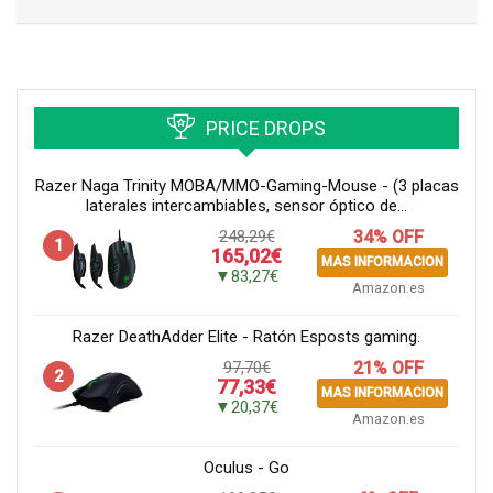
PRICE DROPS
Razer Naga Trinity MOBA/MMO-Gaming-Mouse - (3 placas
laterales intercambiables, sensor óptico de...
248,29€
34% OFF
1
165,02€
MAS INFORMACION
▼83,27€
Amazon.es
Razer DeathAdder Elite - Ratón Esposts gaming.
97,70€
21% OFF
2
77,33€
MAS INFORMACION
▼20,37€
Amazon.es
Oculus - Go