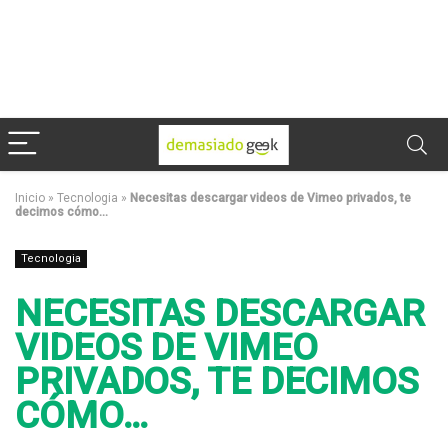
Inicio
»
Tecnologia
»
Necesitas descargar videos de Vimeo privados, te
decimos cómo…
Tecnologia
NECESITAS DESCARGAR
VIDEOS DE VIMEO
PRIVADOS, TE DECIMOS
CÓMO…