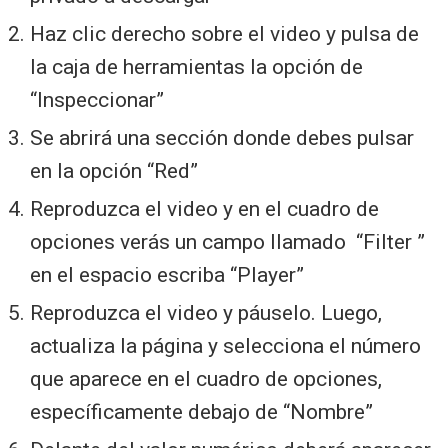
Haz clic derecho sobre el video y pulsa de
la caja de herramientas la opción de
“Inspeccionar”
Se abrirá una sección donde debes pulsar
en la opción “Red”
Reproduzca el video y en el cuadro de
opciones verás un campo llamado “Filter ”
en el espacio escriba “Player”
Reproduzca el video y páuselo. Luego,
actualiza la página y selecciona el número
que aparece en el cuadro de opciones,
específicamente debajo de “Nombre”