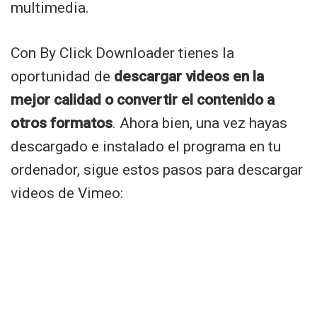
multimedia.
Con By Click Downloader tienes la
oportunidad de
descargar videos en la
mejor calidad o convertir el contenido a
otros formatos
. Ahora bien, una vez hayas
descargado e instalado el programa en tu
ordenador, sigue estos pasos para descargar
videos de Vimeo: