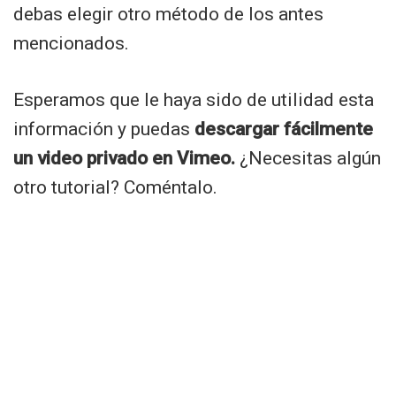
debas elegir otro método de los antes
mencionados.
Esperamos que le haya sido de utilidad esta
información y puedas
descargar fácilmente
un video privado en Vimeo.
¿Necesitas algún
otro tutorial? Coméntalo.