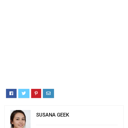
SUSANA GEEK