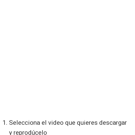
Selecciona el video que quieres descargar
y reprodúcelo