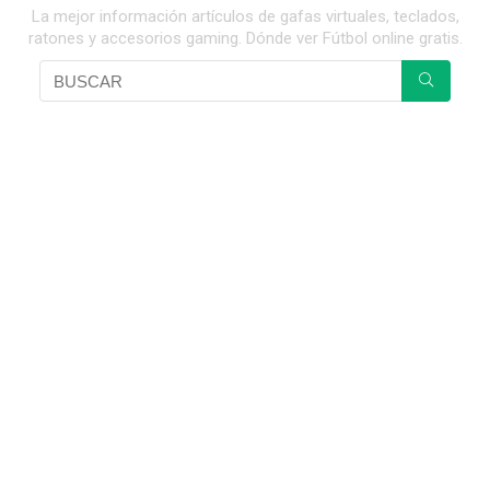
La mejor información artículos de gafas virtuales, teclados,
ratones y accesorios gaming. Dónde ver Fútbol online gratis.