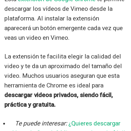
descargar los vídeos de Vimeo desde la
plataforma. Al instalar la extensión
aparecerá un botón emergente cada vez que
veas un video en Vimeo.
La extensión te facilita elegir la calidad del
video y te da un aproximado del tamaño del
video. Muchos usuarios aseguran que esta
herramienta de Chrome es ideal para
descargar videos privados, siendo fácil,
práctica y gratuita.
Te puede interesar:
¿Quieres descargar