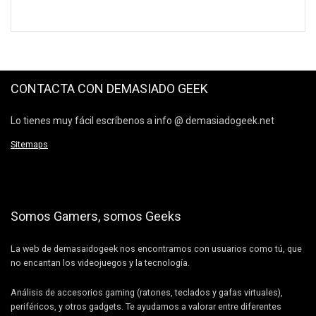
CONTACTA CON DEMASIADO GEEK
Lo tienes muy fácil escríbenos a info @ demasiadogeek.net
Sitemaps
Somos Gamers, somos Geeks
La web de demasaidogeek nos encontramos con usuarios como tú, que
no encantan los videojuegos y la tecnología.
Análisis de accesorios gaming (ratones, teclados y gafas virtuales),
periféricos, y otros gadgets. Te ayudamos a valorar entre diferentes