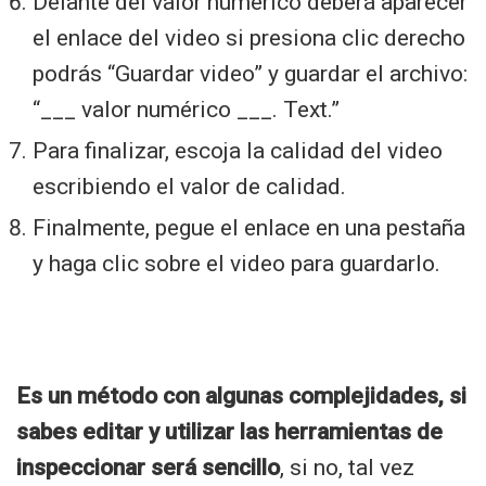
Delante del valor numérico deberá aparecer
el enlace del video si presiona clic derecho
podrás “Guardar video” y guardar el archivo:
“___ valor numérico ___. Text.”
Para finalizar, escoja la calidad del video
escribiendo el valor de calidad.
Finalmente, pegue el enlace en una pestaña
y haga clic sobre el video para guardarlo.
Es un método con algunas complejidades, si
sabes editar y utilizar las herramientas de
inspeccionar será sencillo
, si no, tal vez