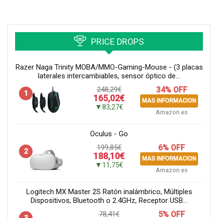
PRICE DROPS
Razer Naga Trinity MOBA/MMO-Gaming-Mouse - (3 placas
laterales intercambiables, sensor óptico de...
248,29€
34% OFF
1
165,02€
MAS INFORMACION
▼83,27€
Amazon.es
Oculus - Go
199,85€
6% OFF
2
188,10€
MAS INFORMACION
▼11,75€
Amazon.es
Logitech MX Master 2S Ratón inalámbrico, Múltiples
Dispositivos, Bluetooth o 2.4GHz, Receptor USB...
78,41€
5% OFF