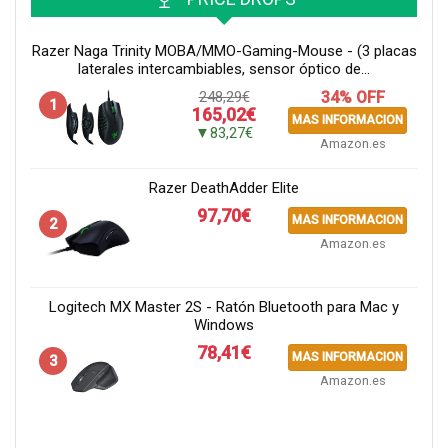
Razer Naga Trinity MOBA/MMO-Gaming-Mouse - (3 placas
laterales intercambiables, sensor óptico de...
248,29€
34% OFF
1
165,02€
MAS INFORMACION
▼83,27€
Amazon.es
Razer DeathAdder Elite
97,70€
MAS INFORMACION
2
Amazon.es
Logitech MX Master 2S - Ratón Bluetooth para Mac y
Windows
78,41€
MAS INFORMACION
3
Amazon.es