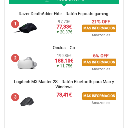
Razer DeathAdder Elite - Ratón Esposts gaming.
97,70€
21% OFF
1
77,33€
MAS INFORMACION
▼20,37€
Amazon.es
Oculus - Go
199,85€
6% OFF
2
188,10€
MAS INFORMACION
▼11,75€
Amazon.es
Logitech MX Master 2S - Ratón Bluetooth para Mac y
Windows
78,41€
MAS INFORMACION
3
Amazon.es