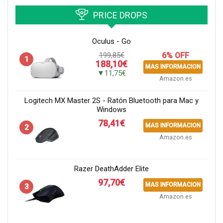
PRICE DROPS
Oculus - Go
199,85€
6% OFF
1
188,10€
MAS INFORMACION
▼11,75€
Amazon.es
Logitech MX Master 2S - Ratón Bluetooth para Mac y
Windows
78,41€
MAS INFORMACION
2
Amazon.es
Razer DeathAdder Elite
97,70€
MAS INFORMACION
3
Amazon.es