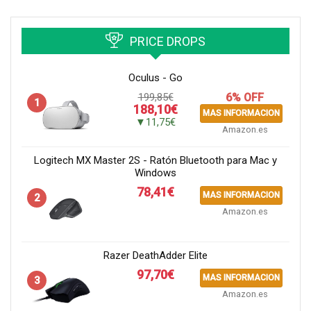
PRICE DROPS
Oculus - Go
199,85€
6% OFF
1
188,10€
MAS INFORMACION
▼11,75€
Amazon.es
Logitech MX Master 2S - Ratón Bluetooth para Mac y
Windows
78,41€
MAS INFORMACION
2
Amazon.es
Razer DeathAdder Elite
97,70€
MAS INFORMACION
3
Amazon.es