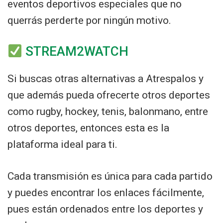
eventos deportivos especiales que no
querrás perderte por ningún motivo.
STREAM2WATCH
Si buscas otras alternativas a Atrespalos y
que además pueda ofrecerte otros deportes
como rugby, hockey, tenis, balonmano, entre
otros deportes, entonces esta es la
plataforma ideal para ti.
Cada transmisión es única para cada partido
y puedes encontrar los enlaces fácilmente,
pues están ordenados entre los deportes y