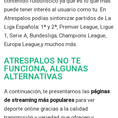
contenido futbolístico ya que es lo que más
puede tener interés al usuario como tu. En
Atrespalos podías sintonizar partidos de La
Liga Española: 1ª y 2ª, Premier League, Ligue
1, Serie A, Bundesliga, Champions League,
Europa League,y muchos más.
ATRESPALOS NO TE
FUNCIONA, ALGUNAS
ALTERNATIVAS
A continuación, te presentamos las
páginas
de streaming más populares
para ver
deporte online gracias a la calidad
transmisión y variedad que ofrecen y