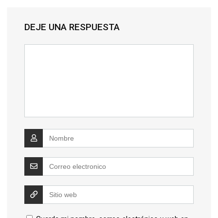
DEJE UNA RESPUESTA