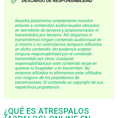
DESCARGO DE RESPONSABILIDAD
Nuestra plataforma simplemente muestra
enlaces a contenidos audiovisuales ubicados
en servidores de terceros y proporcionados ni
transmitidos por terceros. NO alojamos ni
transmitimos ningún contenido audiovisual en
sí mismo y no controlamos tampoco influimos
en dicho contenido. No podemos aceptar
ninguna responsabilidad por el contenido
transmitido por otros. Cualquier
responsabilidad por este contenido recae en
quienes lo hospedan o lo transmiten. No
estamos afiliados ni afirmamos estar afiliados
con ninguno de los propietarios de
transmisiones. El contenido es copyright de sus
respectivos propietarios.
¿QUÉ ES ATRESPALOS