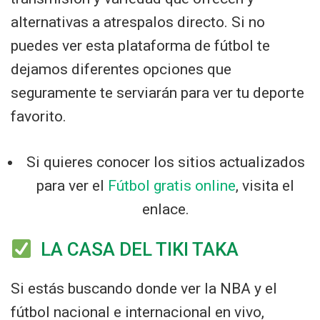
alternativas a atrespalos directo. Si no
puedes ver esta plataforma de fútbol te
dejamos diferentes opciones que
seguramente te serviarán para ver tu deporte
favorito.
Si quieres conocer los sitios actualizados
para ver el
Fútbol gratis online
, visita el
enlace.
LA CASA DEL TIKI TAKA
Si estás buscando donde ver la NBA y el
fútbol nacional e internacional en vivo,