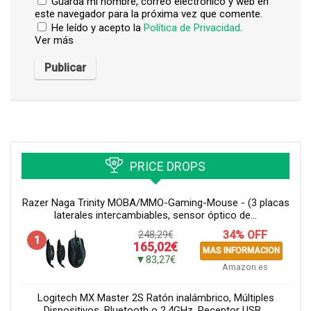
Guarda mi nombre, correo electrónico y web en
este navegador para la próxima vez que comente.
He leído y acepto la
Política de Privacidad
.
Ver más
PRICE DROPS
Razer Naga Trinity MOBA/MMO-Gaming-Mouse - (3 placas
laterales intercambiables, sensor óptico de...
248,29€
34% OFF
1
165,02€
MAS INFORMACION
▼83,27€
Amazon.es
Logitech MX Master 2S Ratón inalámbrico, Múltiples
Dispositivos, Bluetooth o 2.4GHz, Receptor USB...