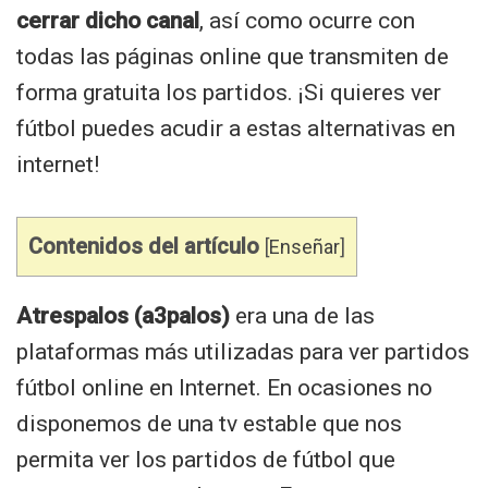
cerrar dicho canal
, así como ocurre con
todas las páginas online que transmiten de
forma gratuita los partidos. ¡Si quieres ver
fútbol puedes acudir a estas alternativas en
internet!
Contenidos del artículo
[
Enseñar
]
Atrespalos (a3palos)
era una de las
plataformas más utilizadas para ver partidos
fútbol online en Internet. En ocasiones no
disponemos de una tv estable que nos
permita ver los partidos de fútbol que