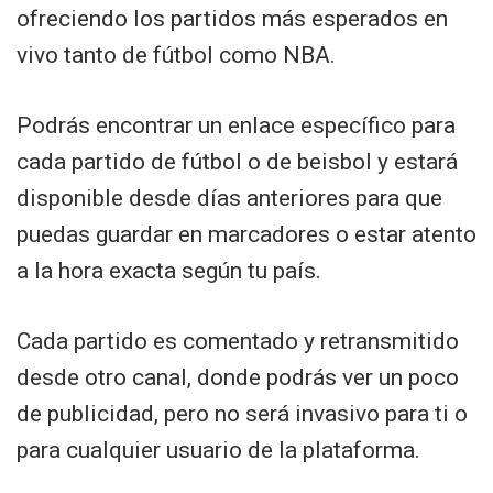
ofreciendo los partidos más esperados en
vivo tanto de fútbol como NBA.
Podrás encontrar un enlace específico para
cada partido de fútbol o de beisbol y estará
disponible desde días anteriores para que
puedas guardar en marcadores o estar atento
a la hora exacta según tu país.
Cada partido es comentado y retransmitido
desde otro canal, donde podrás ver un poco
de publicidad, pero no será invasivo para ti o
para cualquier usuario de la plataforma.