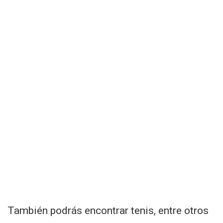
También podrás encontrar tenis, entre otros