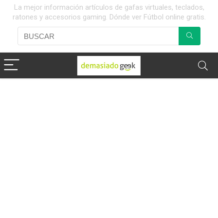
La mejor información artículos de gafas virtuales, teclados,
ratones y accesorios gaming. Dónde ver Fútbol online gratis.