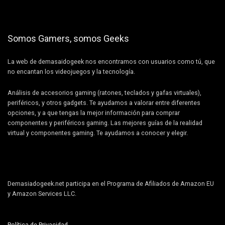
Somos Gamers, somos Geeks
La web de demasaidogeek nos encontramos con usuarios como tú, que
no encantan los videojuegos y la tecnología.
Análisis de accesorios gaming (ratones, teclados y gafas virtuales),
periféricos, y otros gadgets. Te ayudamos a valorar entre diferentes
opciones, y a que tengas la mejor información para comprar
componentes y periféricos gaming. Las mejores guías de la realidad
virtual y componentes gaming. Te ayudamos a conocer y elegir.
Demasiadogeek.net participa en el Programa de Afiliados de Amazon EU
y Amazon Services LLC.
Política de Privacidad