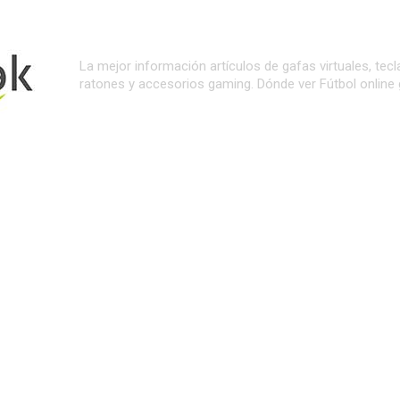
La mejor información artículos de gafas virtuales, tecl
ratones y accesorios gaming. Dónde ver Fútbol online g