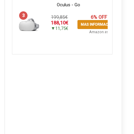
Oculus - Go
3
199,85€
6% OFF
188,10€
MAS INFORMACION
▼11,75€
Amazon.es