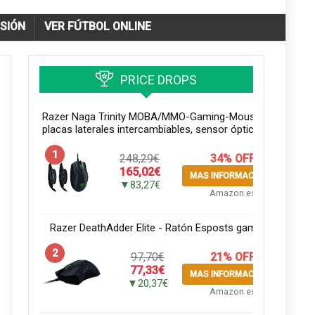
ISIÓN
VER FÚTBOL ONLINE
PRICE DROPS
Razer Naga Trinity MOBA/MMO-Gaming-Mouse - (3
placas laterales intercambiables, sensor óptico de...
1
248,29€
34% OFF
165,02€
MAS INFORMACION
▼83,27€
Amazon.es
Razer DeathAdder Elite - Ratón Esposts gaming.
2
97,70€
21% OFF
77,33€
MAS INFORMACION
▼20,37€
Amazon.es