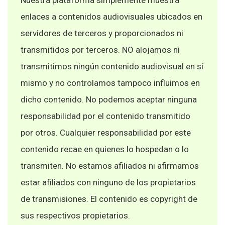
enlaces a contenidos audiovisuales ubicados en
servidores de terceros y proporcionados ni
transmitidos por terceros. NO alojamos ni
transmitimos ningún contenido audiovisual en sí
mismo y no controlamos tampoco influimos en
dicho contenido. No podemos aceptar ninguna
responsabilidad por el contenido transmitido
por otros. Cualquier responsabilidad por este
contenido recae en quienes lo hospedan o lo
transmiten. No estamos afiliados ni afirmamos
estar afiliados con ninguno de los propietarios
de transmisiones. El contenido es copyright de
sus respectivos propietarios.