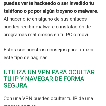
puedes verte hackeado o ser invadido tu
teléfono o pc por algún troyano o malware
.
Al hacer clic en alguno de sus enlaces
puedes recibir malware o instalación de
programas maliciosos en tu PC o móvil.
Estos son nuestros consejos para utilizar
este tipo de páginas.
UTILIZA UN VPN PARA OCULTAR
TU IP Y NAVEGAR DE FORMA
SEGURA
Con una VPN puedes ocultar tu IP de una