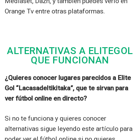
Mediaset, Dazn, y también puedes verlo en
Orange Tv entre otras plataformas.
ALTERNATIVAS A ELITEGOL
QUE FUNCIONAN
¿Quieres conocer lugares parecidos a Elite
Gol “Lacasadeltikitaka”, que te sirvan para
ver fútbol online en directo?
Si no te funciona y quieres conocer
alternativas sigue leyendo este artículo para
poder ver el fútbol online si no quieres