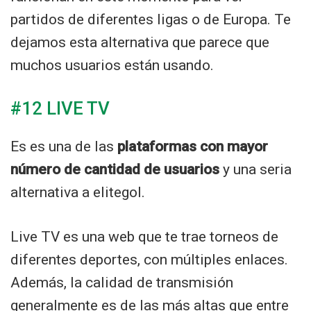
partidos de diferentes ligas o de Europa. Te
dejamos esta alternativa que parece que
muchos usuarios están usando.
#12 LIVE TV
Es es una de las
plataformas con mayor
número de cantidad de usuarios
y una seria
alternativa a elitegol.
Live TV es una web que te trae torneos de
diferentes deportes, con múltiples enlaces.
Además, la calidad de transmisión
generalmente es de las más altas que entre