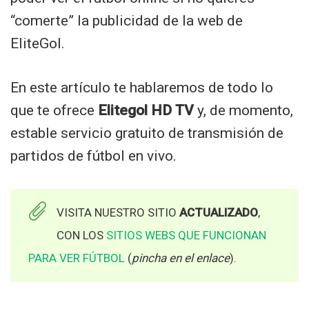
“comerte” la publicidad de la web de
EliteGol.
En este artículo te hablaremos de todo lo
que te ofrece
Elitegol HD TV
y, de momento,
estable servicio gratuito de transmisión de
partidos de fútbol en vivo.
VISITA NUESTRO SITIO
ACTUALIZADO
,
CON LOS
SITIOS WEBS QUE FUNCIONAN
PARA VER FÚTBOL
(
pincha en el enlace
).