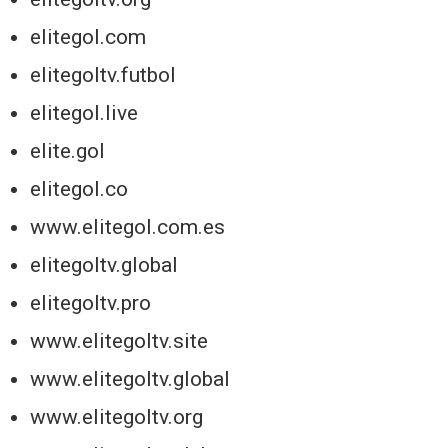
elitegol.com
elitegoltv.futbol
elitegol.live
elite.gol
elitegol.co
www.elitegol.com.es
elitegoltv.global
elitegoltv.pro
www.elitegoltv.site
www.elitegoltv.global
www.elitegoltv.org