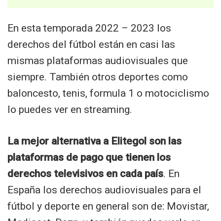
En esta temporada 2022 – 2023 los
derechos del fútbol están en casi las
mismas plataformas audiovisuales que
siempre. También otros deportes como
baloncesto, tenis, formula 1 o motociclismo
lo puedes ver en streaming.
La mejor alternativa a Elitegol son las
plataformas de pago que tienen los
derechos televisivos en cada país
. En
España los derechos audiovisuales para el
fútbol y deporte en general son de: Movistar,