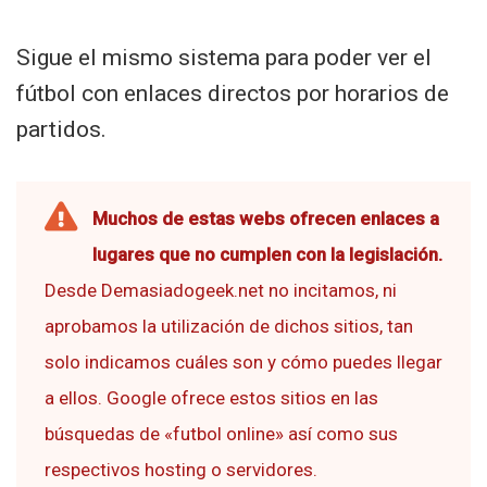
Sigue el mismo sistema para poder ver el
fútbol con enlaces directos por horarios de
partidos.
Muchos de estas webs ofrecen enlaces a
lugares que no cumplen con la legislación.
Desde Demasiadogeek.net no incitamos, ni
aprobamos la utilización de dichos sitios, tan
solo indicamos cuáles son y cómo puedes llegar
a ellos. Google ofrece estos sitios en las
búsquedas de «futbol online» así como sus
respectivos hosting o servidores.