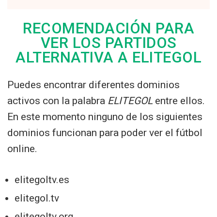
RECOMENDACIÓN PARA
VER LOS PARTIDOS
ALTERNATIVA A ELITEGOL
Puedes encontrar diferentes dominios
activos con la palabra
ELITEGOL
entre ellos.
En este momento ninguno de los siguientes
dominios funcionan para poder ver el fútbol
online.
elitegoltv.es
elitegol.tv
elitegoltv.org