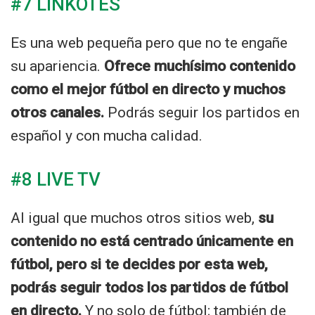
#7 LINKOTES
Es una web pequeña pero que no te engañe
su apariencia.
Ofrece muchísimo contenido
como el mejor fútbol en directo y muchos
otros canales.
Podrás seguir los partidos en
español y con mucha calidad.
#8 LIVE TV
Al igual que muchos otros sitios web,
su
contenido no está centrado únicamente en
fútbol, pero si te decides por esta web,
podrás seguir todos los partidos de fútbol
en directo.
Y no solo de fútbol; también de