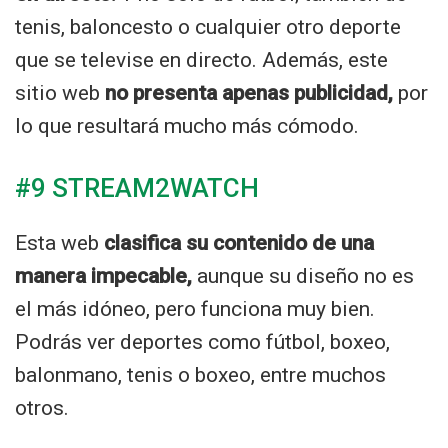
tenis, baloncesto o cualquier otro deporte
que se televise en directo. Además, este
sitio web
no presenta apenas publicidad,
por
lo que resultará mucho más cómodo.
#9 STREAM2WATCH
Esta web
clasifica su contenido de una
manera impecable,
aunque su diseño no es
el más idóneo, pero funciona muy bien.
Podrás ver deportes como fútbol, boxeo,
balonmano, tenis o boxeo, entre muchos
otros.