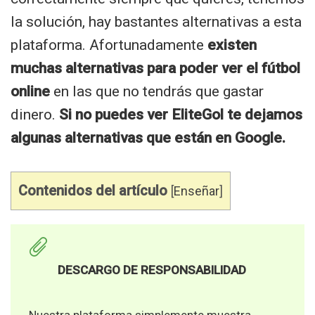
la solución, hay bastantes alternativas a esta
plataforma. Afortunadamente
existen
muchas alternativas para poder ver el fútbol
online
en las que no tendrás que gastar
dinero.
Si no puedes ver EliteGol te dejamos
algunas alternativas que están en Google.
Contenidos del artículo
[
Enseñar
]
DESCARGO DE RESPONSABILIDAD
Nuestra plataforma simplemente muestra