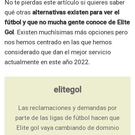
No te pierdas este artículo si quieres saber
qué otras
alternativas existen para ver el
fútbol y que no mucha gente conoce de Elite
Gol
. Existen muchísimas más opciones pero
nos hemos centrado en las que hemos
considerado que dan el mejor servicio
actualmente en este año 2022.
elitegol
Las reclamaciones y demandas por
parte de las ligas de fútbol hacen que
Elite gol vaya cambiando de dominio