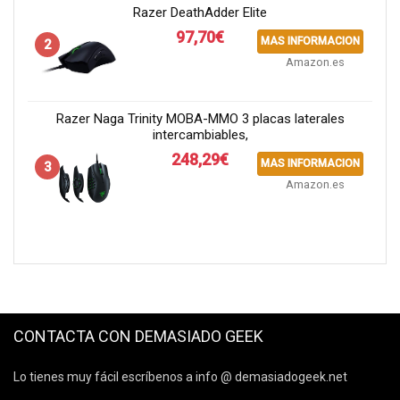
Razer DeathAdder Elite
97,70€
MAS INFORMACION
2
Amazon.es
Razer Naga Trinity MOBA-MMO 3 placas laterales
intercambiables,
248,29€
MAS INFORMACION
3
Amazon.es
CONTACTA CON DEMASIADO GEEK
Lo tienes muy fácil escríbenos a info @ demasiadogeek.net